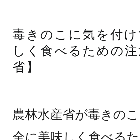
【SNS更新】食品
>> 詳しくはこちら
毒きのこに気を付け
しく食べるための注
省】
SNS更新
NEW
農林水産省が毒きのこ
【SNS更新】避難所
全に美味しく食べるた
地震関係）について