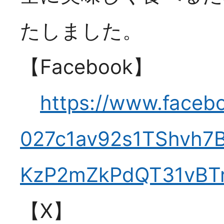
ちら
たしました。
【Facebook】
https://www.faceb
SNS更新
2026
027c1av92s1TShvh7
【SNS更新】食品安
KzP2mZkPdQT31vBT
省】
>> 詳しくは
【X】